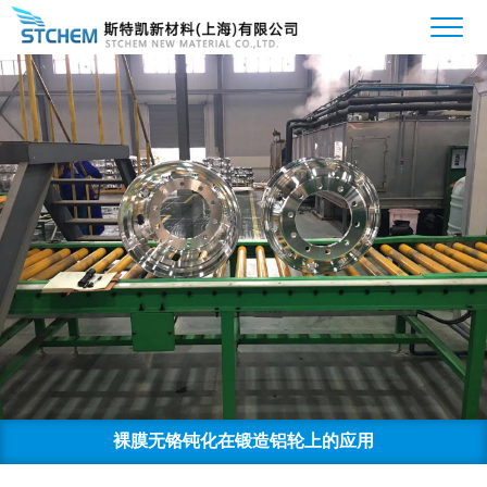
裸膜无铬钝化在锻造铝轮上的应用